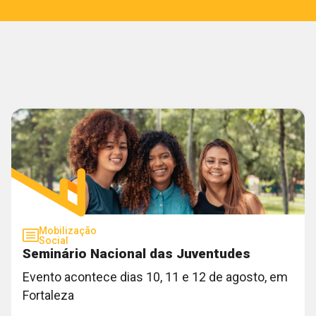
ESPAÇO
EXTRA
PARA
EVITAR
BUG
DO
WIDTH
DO
SWIPPER
Mobilização
Social
Seminário Nacional das Juventudes
Evento acontece dias 10, 11 e 12 de agosto, em
Fortaleza