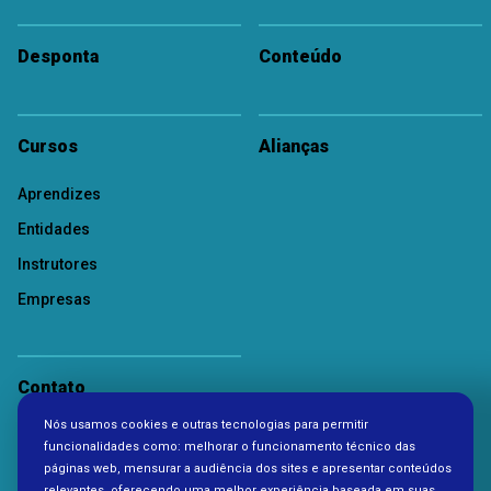
Desponta
Conteúdo
Cursos
Alianças
Aprendizes
Entidades
Instrutores
Empresas
Contato
Nós usamos cookies e outras tecnologias para permitir
Política de Privacidade
funcionalidades como: melhorar o funcionamento técnico das
páginas web, mensurar a audiência dos sites e apresentar conteúdos
relevantes, oferecendo uma melhor experiência baseada em suas