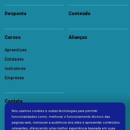
Desponta
Conteúdo
Cursos
Alianças
Aprendizes
Entidades
Instrutores
Empresas
Contato
Nós usamos cookies e outras tecnologias para permitir
Política de Privacidade
funcionalidades como: melhorar o funcionamento técnico das
páginas web, mensurar a audiência dos sites e apresentar conteúdos
relevantes, oferecendo uma melhor experiência baseada em suas