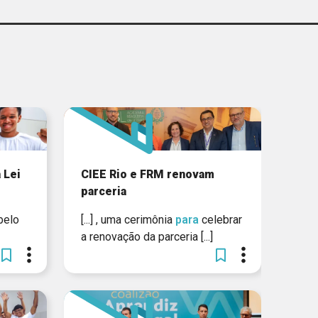
EMPREGO
ZAÇÃO DOS ESTADOS
IBERO-AMERICANOS
CIEDS
UNICEF
CIEE - MG
 Lei
CIEE Rio e FRM renovam
GERAR
parceria
SI NACIONAL / SENAI
belo
[...] , uma cerimônia
para
celebrar
NACIONAL
a renovação da parceria [...]