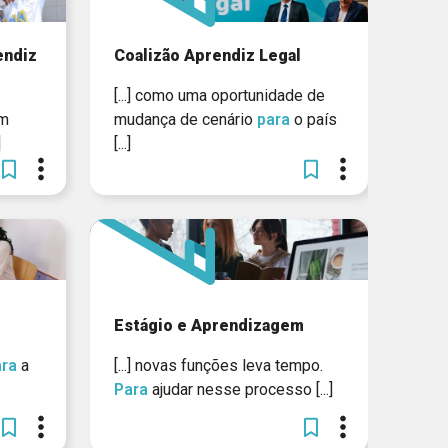
endiz
Coalizão Aprendiz Legal
[...] como uma oportunidade de
em
mudança de cenário
para
o país
]
[...]
Estágio e Aprendizagem
ara
a
[...] novas funções leva tempo.
Para
ajudar nesse processo [...]