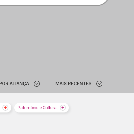
POR ALIANÇA
MAIS RECENTES
CIEE - RS
MAIS VISTOS
Patrimônio e Cultura
CIEE - PE
MAIS RECENTES
ÉRIO DO TRABALHO E