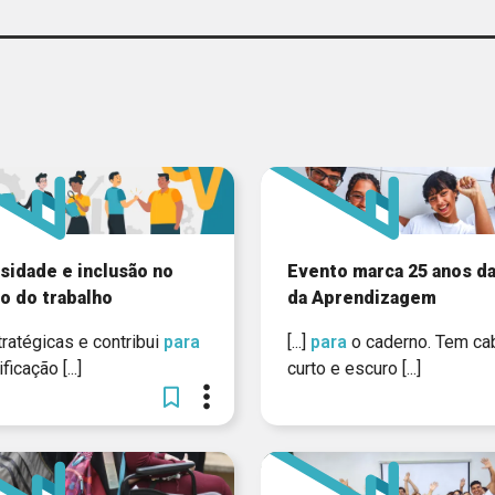
PUBLICAÇÃO
ORGANI
SOLUÇÃO
VÍDEO
sidade e inclusão no
Evento marca 25 anos da
o do trabalho
da Aprendizagem
SE
estratégicas e contribui
para
[...]
para
o caderno. Tem ca
ficação [...]
curto e escuro [...]