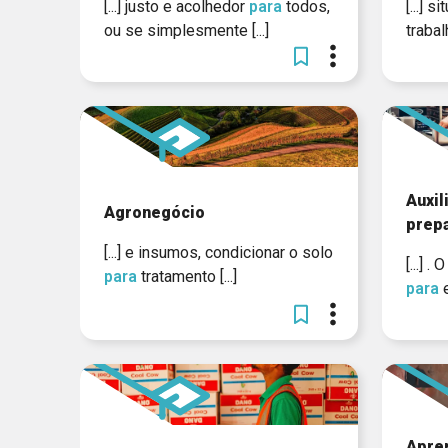
[...] justo e acolhedor
para
todos,
[...] 
ou se simplesmente [...]
traba
Auxil
Agronegócio
prepa
[...] e insumos, condicionar o solo
[...] 
para
tratamento [...]
para
e
Apre