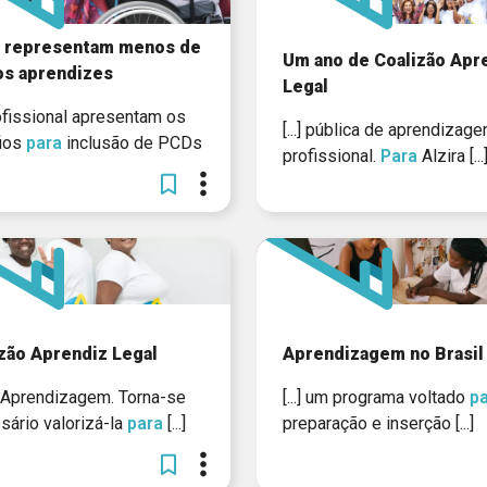
 representam menos de
Um ano de Coalizão Apr
os aprendizes
Legal
profissional apresentam os
[...] pública de aprendizag
ios
para
inclusão de PCDs
profissional.
Para
Alzira [...
zão Aprendiz Legal
Aprendizagem no Brasil
da Aprendizagem. Torna-se
[...] um programa voltado
p
sário valorizá-la
para
[...]
preparação e inserção [...]