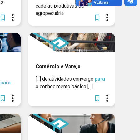
as
cadeias produtivas da
agropecuária
Comércio e Varejo
[...] de atividades converge
para
e
para
o conhecimento básico [...]