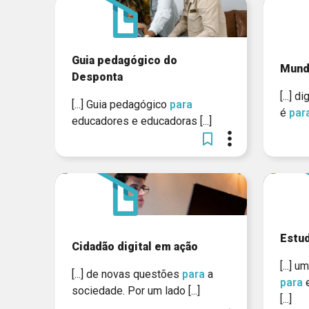
Guia pedagógico do
Mundo
Desponta
[...] 
[...] Guia pedagógico
para
é
par
educadores e educadoras [...]
Estud
Cidadão digital em ação
[...] 
[...] de novas questões
para
a
para
e
sociedade. Por um lado [...]
[...]