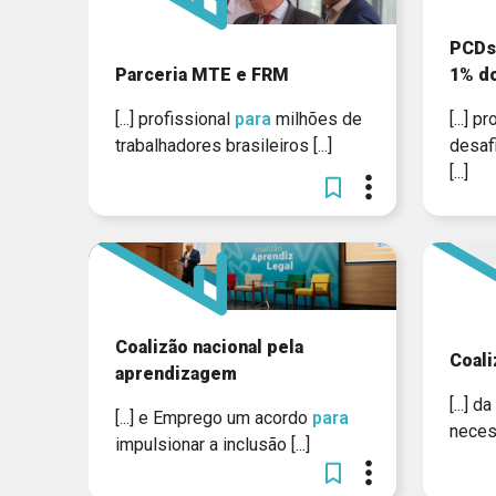
PCDs
Parceria MTE e FRM
1% d
[...] profissional
para
milhões de
[...] 
trabalhadores brasileiros [...]
desaf
[...]
Coalizão nacional pela
Coali
aprendizagem
[...] 
[...] e Emprego um acordo
para
neces
impulsionar a inclusão [...]