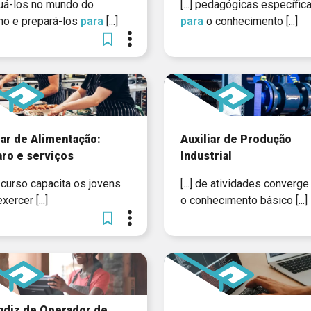
situá-los no mundo do
[...] pedagógicas específic
lho e prepará-los
para
[...]
para
o conhecimento [...]
iar de Alimentação:
Auxiliar de Produção
ro e serviços
Industrial
. O curso capacita os jovens
[...] de atividades converg
xercer [...]
o conhecimento básico [...]
ndiz de Operador de