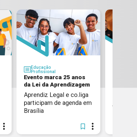
Educação
Educaç
Profissional
Profissi
Evento marca 25 anos
CIEE Rio
da Lei da Aprendizagem
parceria
Aprendiz Legal e co.liga
Institui
participam de agenda em
juntas pr
Brasília
inclusão