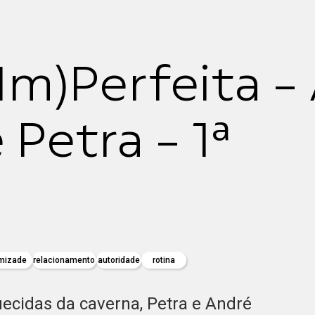
m)Perfeita -
Petra - 1ª
a
mizade
relacionamento
autoridade
rotina
ecidas da caverna, Petra e André