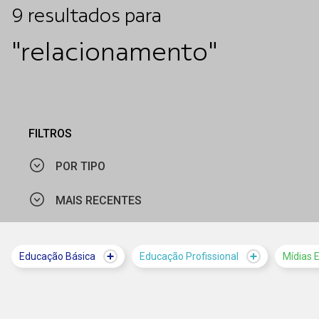
9
resultados
para
"relacionamento"
FILTROS
POR TIPO
MAIS RECENTES
CURSO
MATERIAL PEDAGÓGICO
MAIS VISTOS
Educação Básica
Educação Profissional
Mídias 
NOTÍCIA
MAIS RECENTES
SOLUÇÃO