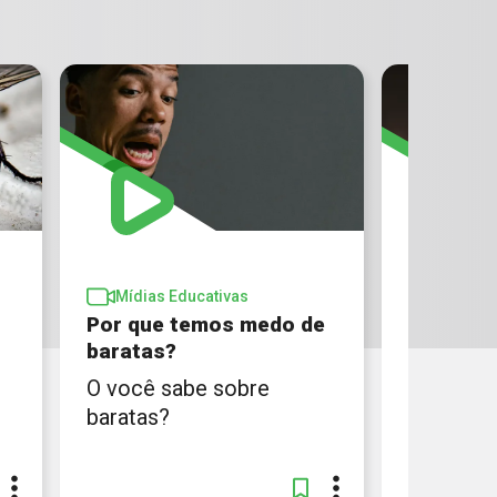
Mídias Educativas
Mídias 
Por que temos medo de
Se mosq
baratas?
dente, c
O você sabe sobre
Confira 
baratas?
nossos e