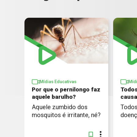
Mídias Educativas
Míd
Por que o pernilongo faz
Todos
aquele barulho?
caus
Aquele zumbido dos
Todos
mosquitos é irritante, né?
doenç