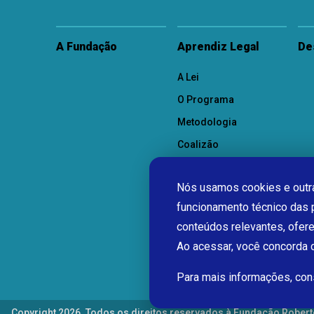
A Fundação
Aprendiz Legal
De
A Lei
O Programa
Metodologia
Coalizão
Como Participar
Nós usamos cookies e outra
funcionamento técnico das 
conteúdos relevantes, ofer
Ao acessar, você concorda
Para mais informações, co
Copyright 2026. Todos os direitos reservados à Fundação Robert