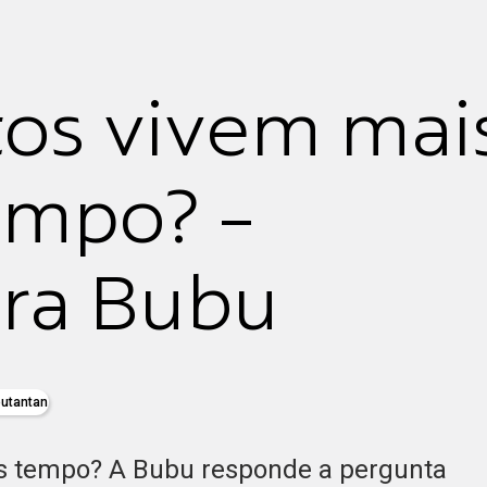
tos vivem mai
empo? -
ra Bubu
butantan
s tempo? A Bubu responde a pergunta