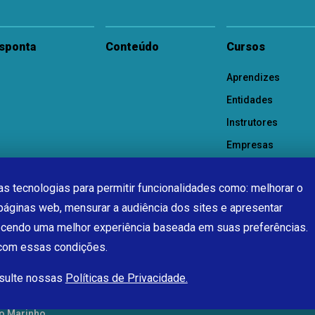
sponta
Conteúdo
Cursos
Aprendizes
Entidades
Instrutores
Empresas
s tecnologias para permitir funcionalidades como: melhorar o
páginas web, mensurar a audiência dos sites e apresentar
ecendo uma melhor experiência baseada em suas preferências.
 com essas condições.
nsulte nossas
Políticas de Privacidade.
o Marinho.