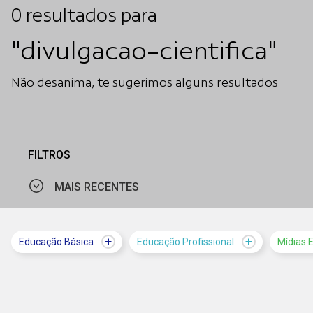
0
resultados
para
"divulgacao-cientifica"
Não desanima, te sugerimos alguns resultados
FILTROS
MAIS RECENTES
MAIS VISTOS
Educação Básica
Educação Profissional
Mídias 
MAIS RECENTES