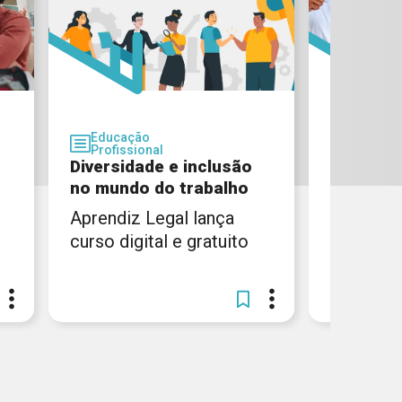
Educaç
Educação
Profissi
Profissional
Evento 
Diversidade e inclusão
da Lei d
no mundo do trabalho
Aprendiz 
Aprendiz Legal lança
particip
curso digital e gratuito
Brasília