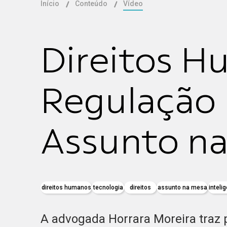
Início
Conteúdo
Vídeo
Direitos H
Regulação D
Assunto n
direitos humanos
tecnologia
direitos
assunto na mesa
intelig
A advogada Horrara Moreira traz 