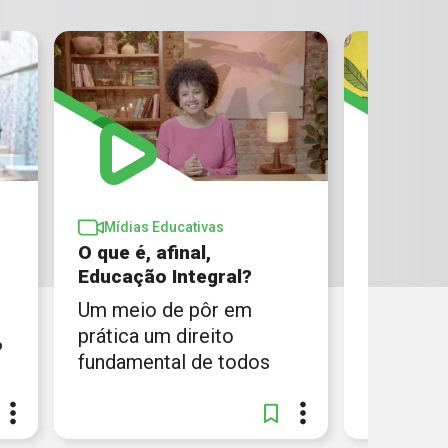
Mídias Educativas
Mídias 
O que é, afinal,
O direit
Educação Integral?
(Dandara
Um meio de pôr em
Dandara 
prática um direito
receber 
?
fundamental de todos
"meleque