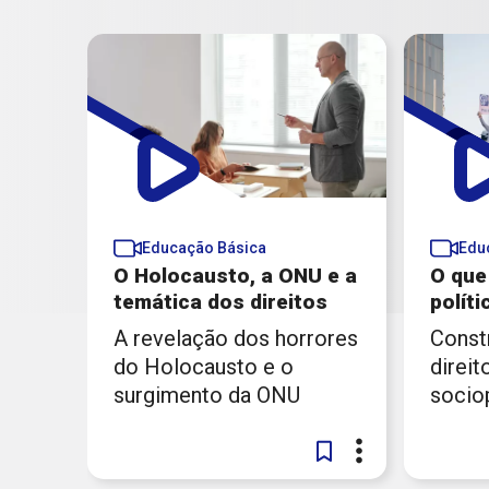
Educação Básica
Edu
O Holocausto, a ONU e a
O que 
temática dos direitos
políti
A revelação dos horrores
Const
do Holocausto e o
direit
surgimento da ONU
sociop