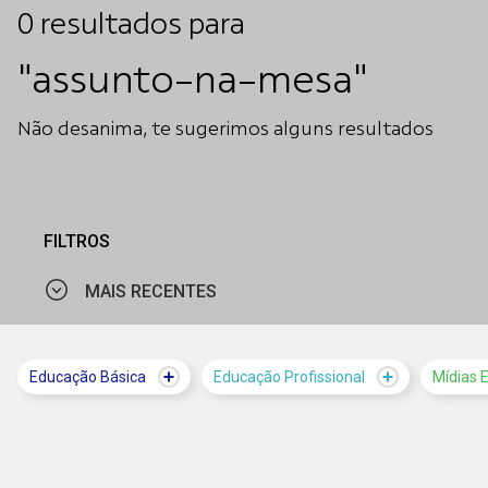
0
resultados
para
"assunto-na-mesa"
Não desanima, te sugerimos alguns resultados
FILTROS
MAIS RECENTES
MAIS VISTOS
Educação Básica
Educação Profissional
Mídias 
MAIS RECENTES