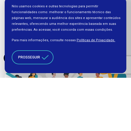
Nós usamos cookies e outras tecnologias para permitir
funcionalidades como: melhorar o funcionamento técnico das
páginas web, mensurar a audiência dos sites e apresentar conteúdos
relevantes, oferecendo uma melhor experiência baseada em suas
Educação
preferências. Ao acessar, você concorda com essas condições.
Profissional
Inclusão e diversidade no mundo do
Para mais informações, consulte nossas
Políticas de Privacidade.
trabalho
PROSSEGUIR
Educação
Profissional
Diversidade e inclusão no mundo do
trabalho