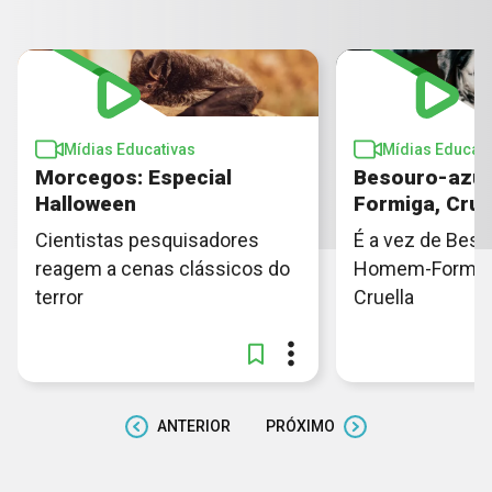
Mídias Educativas
Mídias Educati
Morcegos: Especial
Besouro-azu
Halloween
Formiga, Crue
Cientistas pesquisadores
É a vez de Beso
reagem a cenas clássicos do
Homem-Formiga,
terror
Cruella
ANTERIOR
PRÓXIMO