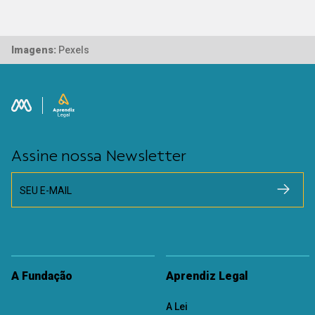
Imagens:
Pexels
Assine nossa Newsletter
SEU E-MAIL
A Fundação
Aprendiz Legal
A Lei