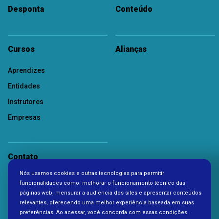
Desponta
Conteúdo
Cursos
Alianças
Aprendizes
Entidades
Instrutores
Empresas
Contato
Nós usamos cookies e outras tecnologias para permitir
Política de Privacidade
funcionalidades como: melhorar o funcionamento técnico das
páginas web, mensurar a audiência dos sites e apresentar conteúdos
relevantes, oferecendo uma melhor experiência baseada em suas
preferências. Ao acessar, você concorda com essas condições.