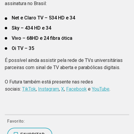
assinatura no Brasil:
Net e Claro TV – 534 HD e 34
Sky – 434 HD e 34
Vivo – 68HD e 24 fibra ótica
Oi TV – 35
É possível ainda assistir pela rede de TVs universitárias
parceiras com sinal de TV aberta e parabólicas digitais.
O Futura também está presente nas redes
sociais:
TikTok
,
Instagram
,
X
,
Facebook
e
YouTube
.
Favorito: