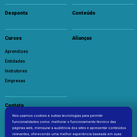
Desponta
Conteúdo
Cursos
Alianças
Aprendizes
Entidades
Instrutores
Empresas
Contato
Nós usamos cookies e outras tecnologias para permitir
Política de Privacidade
funcionalidades como: melhorar o funcionamento técnico das
páginas web, mensurar a audiência dos sites e apresentar conteúdos
relevantes, oferecendo uma melhor experiência baseada em suas