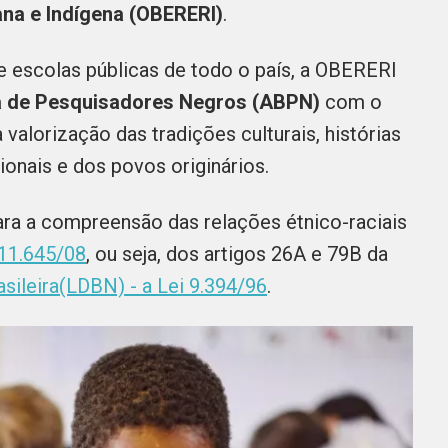
cana e Indígena (OBERERI)
.
e escolas públicas de todo o país, a OBERERI
a de Pesquisadores Negros (ABPN)
com o
alorização das tradições culturais, histórias
onais e dos povos originários.
ara a compreensão das relações étnico-raciais
11.645/08
, ou seja, dos artigos 26A e 79B da
sileira(LDBN) - a Lei 9.394/96
.