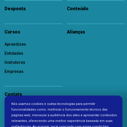
Desponta
Conteúdo
Cursos
Alianças
Aprendizes
Entidades
Instrutores
Empresas
Contato
Nós usamos cookies e outras tecnologias para permitir
Política de Privacidade
funcionalidades como: melhorar o funcionamento técnico das
páginas web, mensurar a audiência dos sites e apresentar conteúdos
relevantes, oferecendo uma melhor experiência baseada em suas
preferências. Ao acessar, você concorda com essas condições.