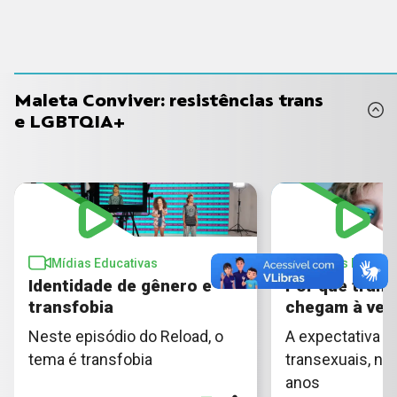
Maleta Conviver: resistências trans
e LGBTQIA+
Mídias Educativas
Mídias Educati
Identidade de gênero e
Por que trans
transfobia
chegam à vel
Neste episódio do Reload, o
A expectativa d
tema é transfobia
transexuais, no 
anos