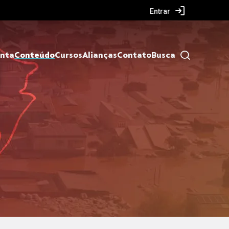
Entrar
nta
Conteúdo
Cursos
Alianças
Contato
Busca