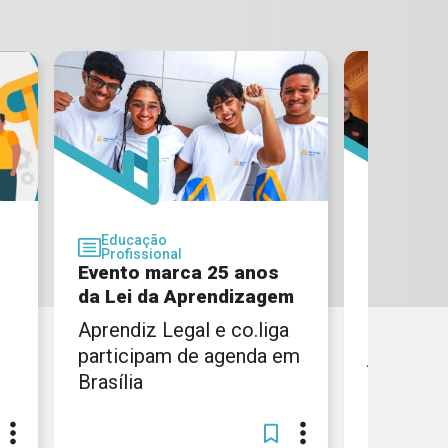
Educação
Educaç
Profissional
Profissi
Evento marca 25 anos
CIEE Rio
da Lei da Aprendizagem
parceria
Aprendiz Legal e co.liga
Institui
participam de agenda em
juntas pr
Brasília
inclusão