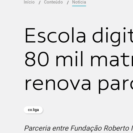
Início
Conteúdo
Notícia
Escola digi
80 mil matr
renova par
co.liga
Parceria entre Fundação Roberto 