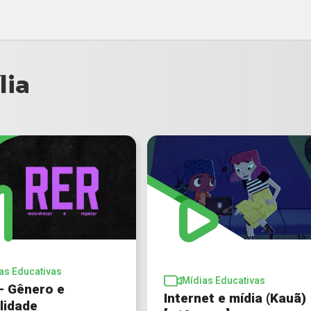
lia
as Educativas
Mídias Educativas
 – Gênero e
Internet e mídia (Kauã)
lidade