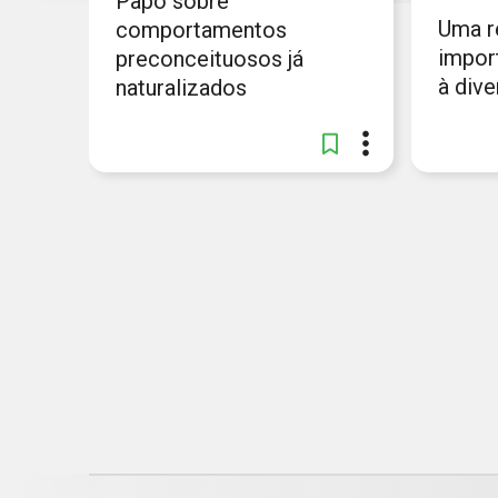
Papo sobre
Uma r
comportamentos
impor
preconceituosos já
à dive
naturalizados