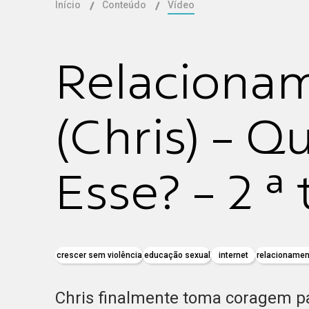
Início
Conteúdo
Vídeo
Relacionam
(Chris) - Q
Esse? - 2 
crescer sem violência
educação sexual
internet
relacionamen
Chris finalmente toma coragem p