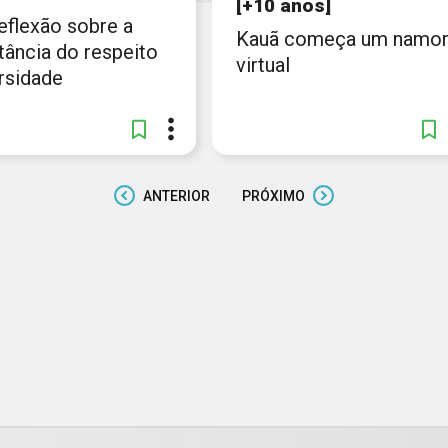
[+10 anos]
eflexão sobre a
Kauã começa um namo
tância do respeito
virtual
rsidade
ANTERIOR
PRÓXIMO