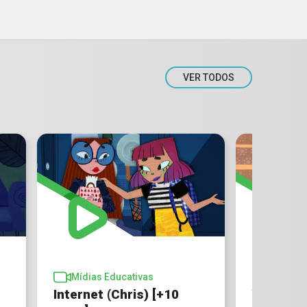
VER TODOS
Mídias 
Mídias Educativas
Amores 
Internet (Chris) [+10
abusivas