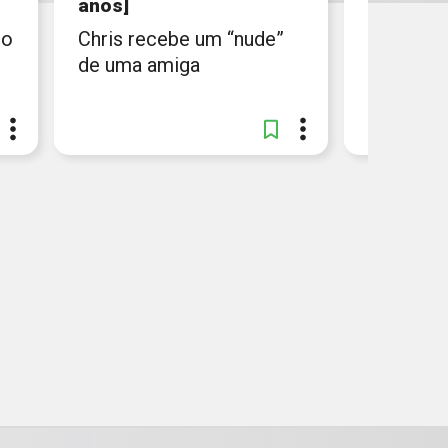
anos]
anos]
ro
Chris recebe um “nude”
Chris te
de uma amiga
ele fica 