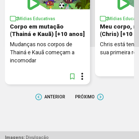
Mídias Educativas
Mídias Educati
Corpo em mutação
Meu corpo, m
(Thainá e Kauã) [+10 anos]
(Chris) [+10 a
Mudanças nos corpos de
Chris está tensa
Thainá e Kauã começam a
sua primeira re
incomodar
ANTERIOR
PRÓXIMO
Imagens:
Divulgação