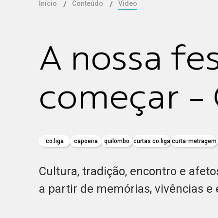
Início
Conteúdo
Vídeo
A nossa fes
começar - 
co.liga
capoeira
quilombo
curtas co.liga
curta-metragem
Cultura, tradição, encontro e afet
a partir de memórias, vivências e 