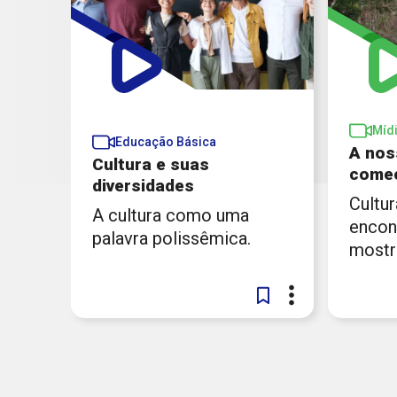
Míd
Educação Básica
A noss
Cultura e suas
come
diversidades
Cultur
A cultura como uma
encon
palavra polissêmica.
mostr