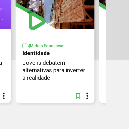
Mídias 
Mídias Educativas
Amigos d
Identidade
Quintal 
a
Jovens debatem
Todos tê
alternativas para inverter
com o in
a realidade
cultural