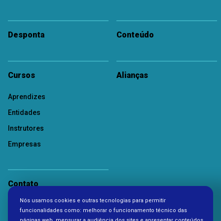
Desponta
Conteúdo
Cursos
Alianças
Aprendizes
Entidades
Instrutores
Empresas
Contato
Nós usamos cookies e outras tecnologias para permitir
Política de Privacidade
funcionalidades como: melhorar o funcionamento técnico das
páginas web, mensurar a audiência dos sites e apresentar conteúdos