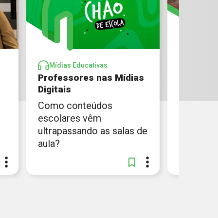
Mídias Educativas
Mídias 
Professores nas Mídias
Práticas
Digitais
Fundamen
Como conteúdos
Estratég
escolares vêm
para apoi
ultrapassando as salas de
alfabeti
aula?