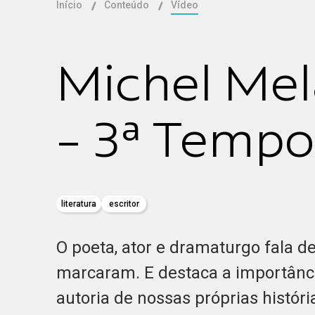
Início
Conteúdo
Vídeo
Michel Me
- 3ª Tempo
literatura
escritor
O poeta, ator e dramaturgo fala d
marcaram. E destaca a importânci
autoria de nossas próprias históri