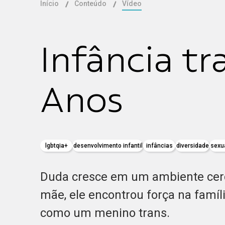
Início
Conteúdo
Vídeo
Infância tr
Anos
lgbtqia+
desenvolvimento infantil
infâncias
diversidade
sexu
Duda cresce em um ambiente cer
mãe, ele encontrou força na famíli
como um menino trans.