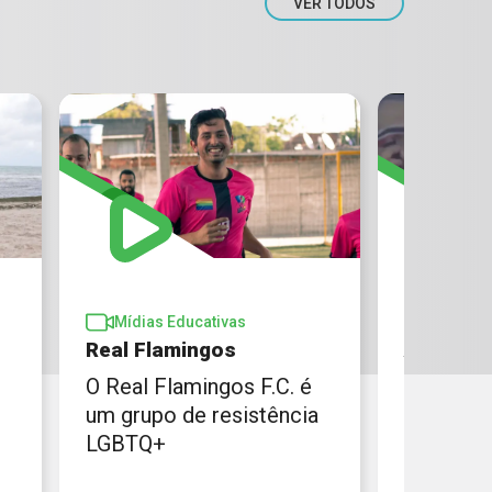
VER TODOS
Mídias Educativas
Mídias 
Real Flamingos
Acuenda
O Real Flamingos F.C. é
Criado na
um grupo de resistência
Coletivo
LGBTQ+
combate