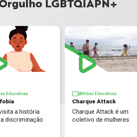
o Orgulho LGBTQIAPN+
ias Educativas
Mídias Educativas
fobia
Charque Attack
visita a história
Charque Attack é um
 a discriminação
coletivo de mulheres