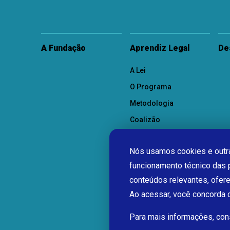
A Fundação
Aprendiz Legal
De
A Lei
O Programa
Metodologia
Coalizão
Como Participar
Nós usamos cookies e outra
funcionamento técnico das 
conteúdos relevantes, ofer
Ao acessar, você concorda
Para mais informações, co