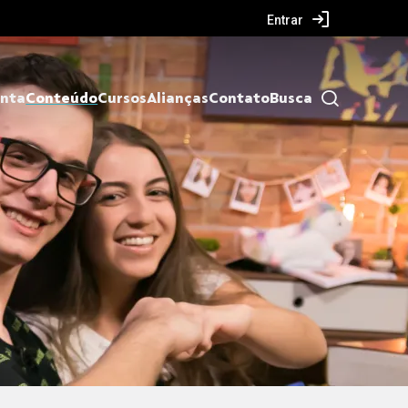
Entrar
nta
Conteúdo
Cursos
Alianças
Contato
Busca