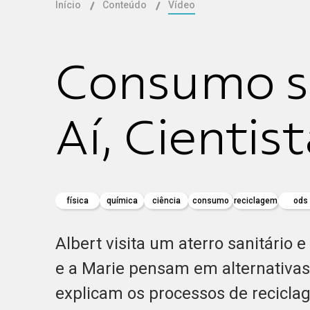
Início
Conteúdo
Vídeo
Consumo su
Aí, Cientis
física
química
ciência
consumo
reciclagem
ods
Albert visita um aterro sanitário 
e a Marie pensam em alternativas
explicam os processos de recicla