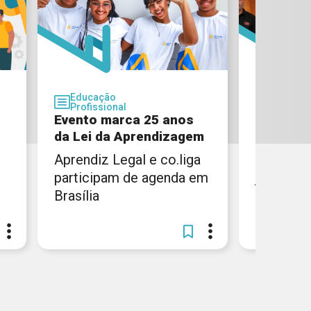
Educação
Educaç
Profissional
Profissi
Evento marca 25 anos
CIEE Rio
da Lei da Aprendizagem
parceria
Aprendiz Legal e co.liga
Institui
participam de agenda em
juntas pr
Brasília
inclusão