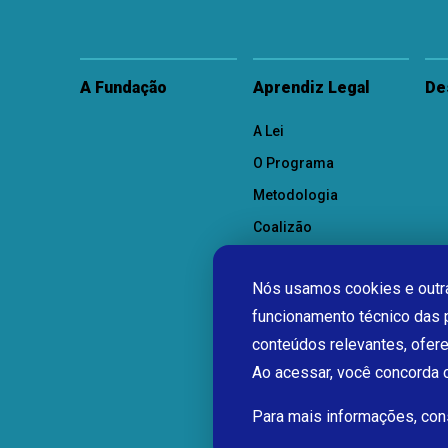
A Fundação
Aprendiz Legal
De
A Lei
O Programa
Metodologia
Coalizão
Como Participar
Nós usamos cookies e outra
funcionamento técnico das 
conteúdos relevantes, ofer
Ao acessar, você concorda
Para mais informações, co