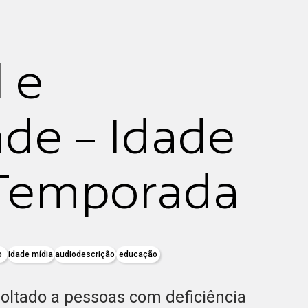
l e
ade - Idade
 Temporada
o
idade mídia
audiodescrição
educação
oltado a pessoas com deficiência