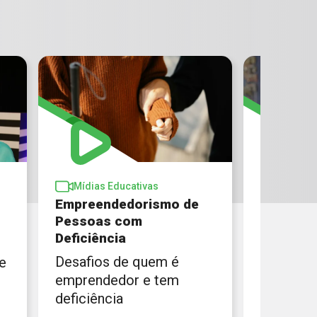
Mídias Educativas
Empreendedorismo de
Mídias 
Pessoas com
Brio
Deficiência
Gabi Agus
Desafios de quem é
de
descobri
emprendedor e tem
inovador
deficiência