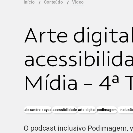
Início
Conteúdo
Vídeo
Arte digita
acessibilid
Mídia - 4ª
alexandre sayad
acessibilidade
arte digital
podimagem
inclusã
O podcast inclusivo Podimagem, v