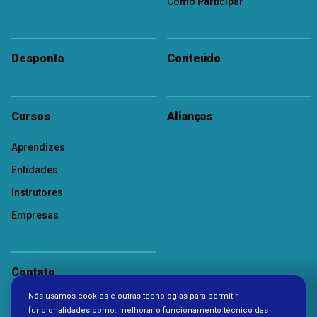
Como Participar
Desponta
Conteúdo
Cursos
Alianças
Aprendizes
Entidades
Instrutores
Empresas
Contato
Nós usamos cookies e outras tecnologias para permitir
Política de Privacidade
funcionalidades como: melhorar o funcionamento técnico das