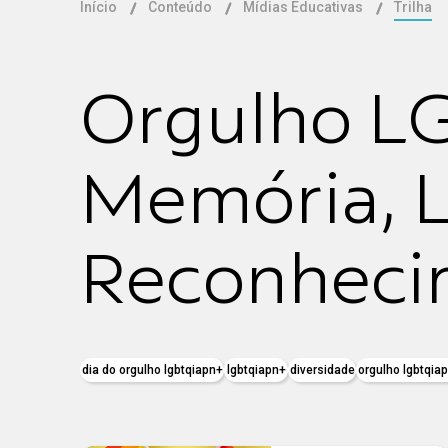
Início
Conteúdo
Mídias Educativas
Trilha
Orgulho L
Memória, L
Reconheci
dia do orgulho lgbtqiapn+
lgbtqiapn+
diversidade
orgulho lgbtqia