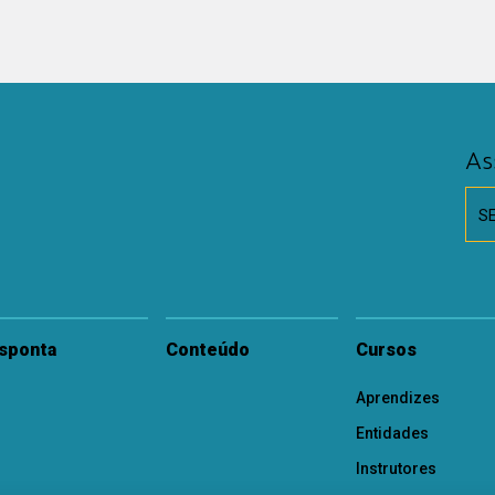
As
S
sponta
Conteúdo
Cursos
Aprendizes
Entidades
Instrutores