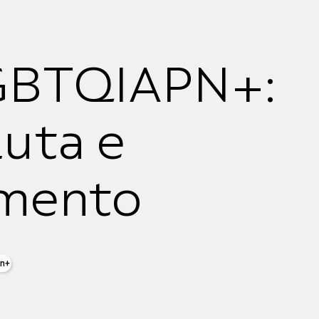
GBTQIAPN+:
uta e
mento
pn+