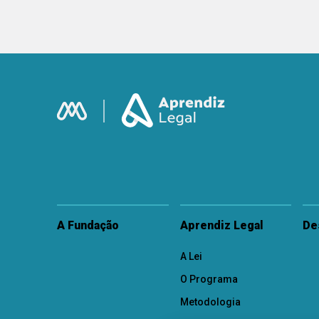
A Fundação
Aprendiz Legal
De
A Lei
O Programa
Metodologia