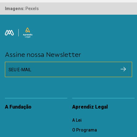
Imagens:
Pexels
Assine nossa Newsletter
SEU E-MAIL
A Fundação
Aprendiz Legal
A Lei
O Programa