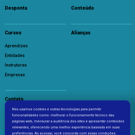
Desponta
Conteúdo
Cursos
Alianças
Aprendizes
Entidades
Instrutores
Empresas
Contato
Nós usamos cookies e outras tecnologias para permitir
Política de Privacidade
funcionalidades como: melhorar o funcionamento técnico das
páginas web, mensurar a audiência dos sites e apresentar conteúdos
relevantes, oferecendo uma melhor experiência baseada em suas
preferências. Ao acessar, você concorda com essas condições.