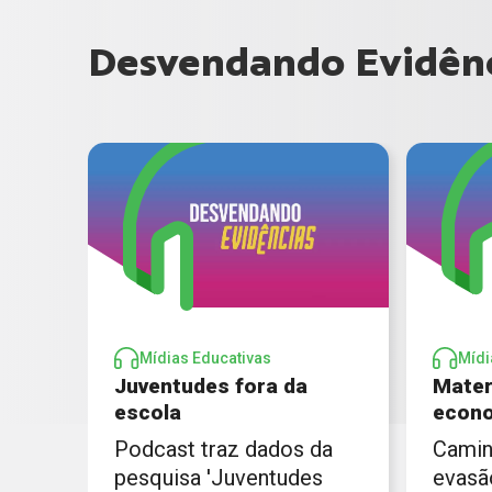
Desvendando Evidênc
Mídias Educativas
Mídi
Juventudes fora da
Mater
escola
econo
Podcast traz dados da
Camin
pesquisa 'Juventudes
evasã