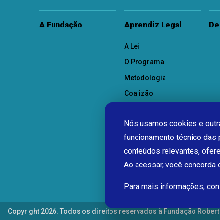
A Fundação
Aprendiz Legal
De
A Lei
O Programa
Metodologia
Coalizão
Como Participar
Nós usamos cookies e outra
funcionamento técnico das 
conteúdos relevantes, ofer
Ao acessar, você concorda
Para mais informações, co
Copyright 2026. Todos os direitos reservados à Fundação Robert