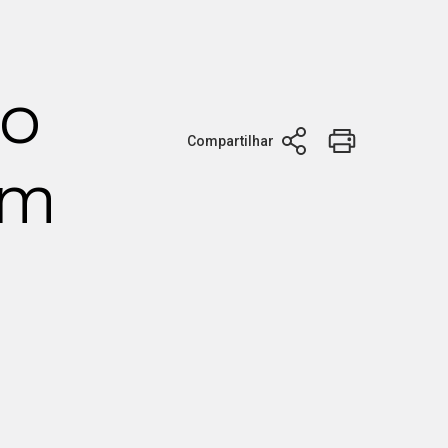
ão
Compartilhar
um
l