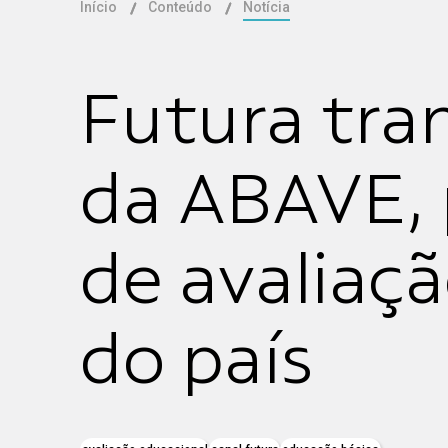
Início
Conteúdo
Notícia
Futura tra
da ABAVE, 
de avaliaç
do país