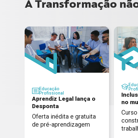
A Transformação não 
Edu
Educação
Prof
Profissional
Inclu
Aprendiz Legal lança o
no mu
Desponta
Curso
Oferta inédita e gratuita
const
de pré-aprendizagem
trabal