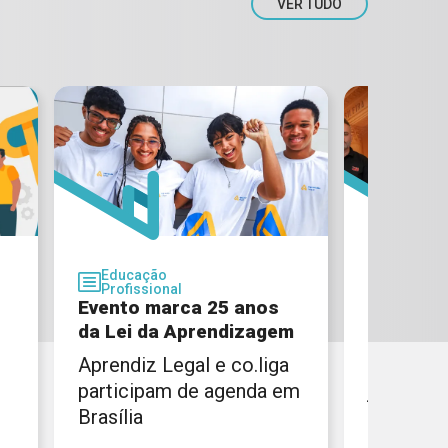
VER TUDO
Educação
Educaç
Profissional
Profissi
Evento marca 25 anos
CIEE Rio
da Lei da Aprendizagem
parceria
Aprendiz Legal e co.liga
Institui
participam de agenda em
juntas pr
Brasília
inclusão