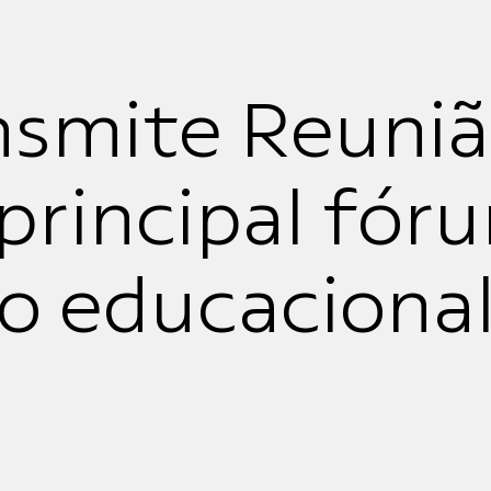
nsmite Reuni
principal fór
ão educaciona