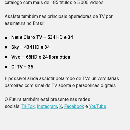
catálogo com mais de 185 títulos e 5.000 vídeos.
Assista também nas principais operadoras de TV por
assinatura no Brasil:
Net e Claro TV – 534 HD e 34
Sky – 434 HD e 34
Vivo – 68HD e 24 fibra ótica
Oi TV – 35
É possível ainda assistir pela rede de TVs universitárias
parceiras com sinal de TV aberta e parabólicas digitais.
O Futura também está presente nas redes
sociais:
TikTok
,
Instagram
,
X
,
Facebook
e
YouTube
.