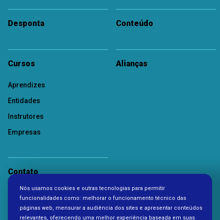
Desponta
Conteúdo
Cursos
Alianças
Aprendizes
Entidades
Instrutores
Empresas
Contato
Nós usamos cookies e outras tecnologias para permitir
Política de Privacidade
funcionalidades como: melhorar o funcionamento técnico das
páginas web, mensurar a audiência dos sites e apresentar conteúdos
relevantes, oferecendo uma melhor experiência baseada em suas