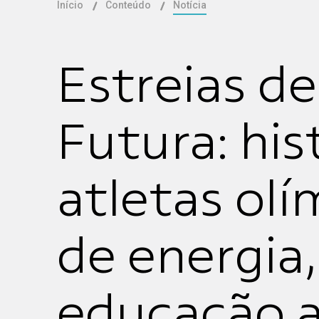
Início
Conteúdo
Notícia
Estreias de
Futura: his
atletas olí
de energia,
educação an