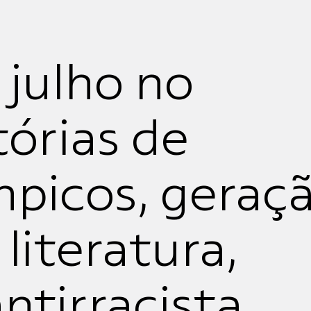
 julho no
tórias de
mpicos, geraç
 literatura,
tirracista,