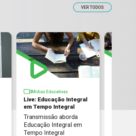
VER TODOS
Mídias 
Mídias Educativas
Como im
Live: Educação Integral
tempo in
em Tempo Integral
prática
Transmissão aborda
A difere
Educação Integral em
Educação
Tempo Integral