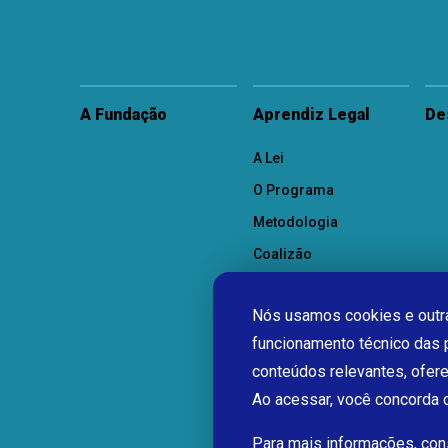
A Fundação
Aprendiz Legal
De
A Lei
O Programa
Metodologia
Coalizão
Como Participar
Nós usamos cookies e outra
funcionamento técnico das 
conteúdos relevantes, ofer
Ao acessar, você concorda
Para mais informações, co