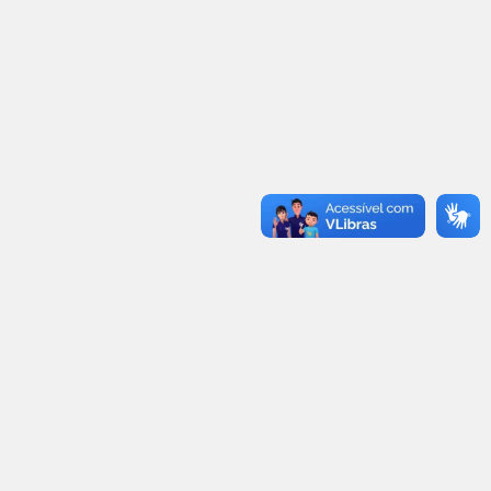
realizados em compartilhar a tecnologia socioeducacional
do Aprendiz Legal com os objetivos de:
Fomentar a política pública da aprendizagem
profissional
Contribuir para a qualidade da oferta das
aprendizagens
Fortalecer a rede das entidades qualificadoras.
FAÇA PARTE DA COALIZÃO APRENDIZ LEGAL
O que estamos oferecendo às
entidades parceiras?