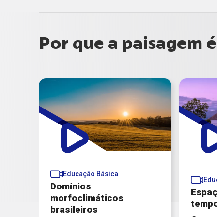
Por que a paisagem 
Educação Básica
Edu
Domínios
Espaç
morfoclimáticos
temp
brasileiros