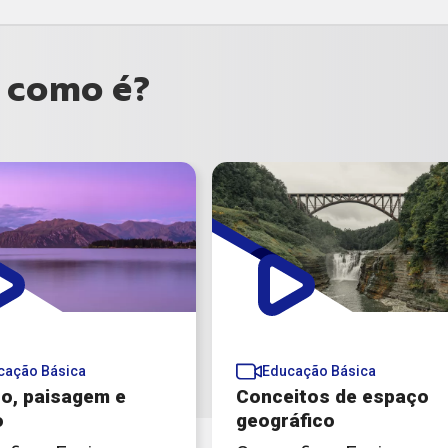
é como é?
cação Básica
Educação Básica
o, paisagem e
Conceitos de espaço
o
geográfico