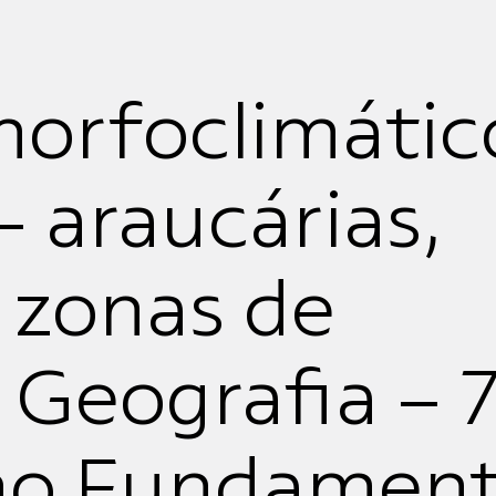
orfoclimátic
 – araucárias,
e zonas de
 Geografia – 
no Fundament