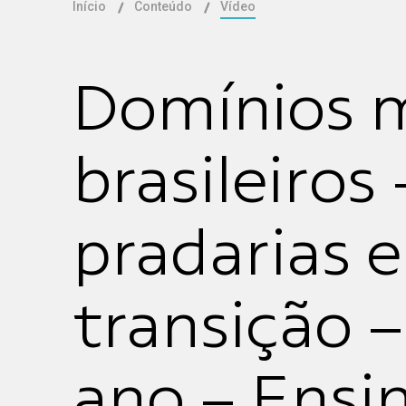
Início
Conteúdo
Vídeo
Domínios m
brasileiros
pradarias 
transição –
ano – Ensi