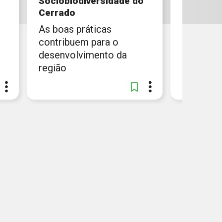
Sociobiodiversidade do
Mídias 
Cerrado
O Fogo e
As boas práticas
A conser
contribuem para o
cerrado
desenvolvimento da
região