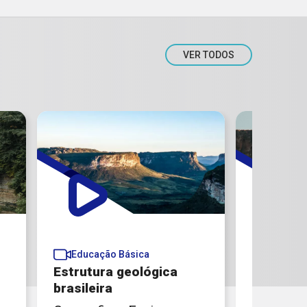
VER TODOS
Educaçã
Educação Básica
Dinâmic
Estrutura geológica
interna/
brasileira​
relevo br