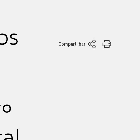
os
Compartilhar
7º
al