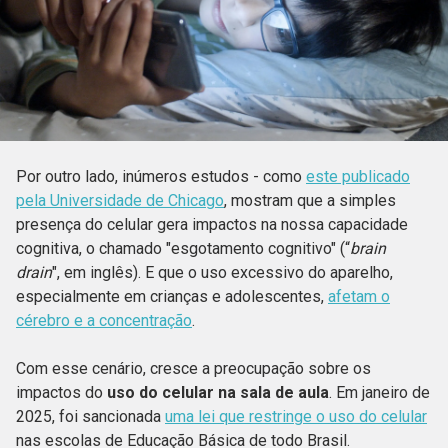
Por outro lado, inúmeros estudos - como
este publicado
pela Universidade de Chicago
, mostram que a simples
presença do celular gera impactos na nossa capacidade
cognitiva, o chamado "esgotamento cognitivo" (“
brain
drain
", em inglês). E que o uso excessivo do aparelho,
especialmente em crianças e adolescentes,
afetam o
cérebro e a concentração
.
Com esse cenário, cresce a preocupação sobre os
impactos do
uso do celular na sala de aula
. Em janeiro de
2025, foi sancionada
uma lei que restringe o uso do celular
nas escolas de Educação Básica de todo Brasil.