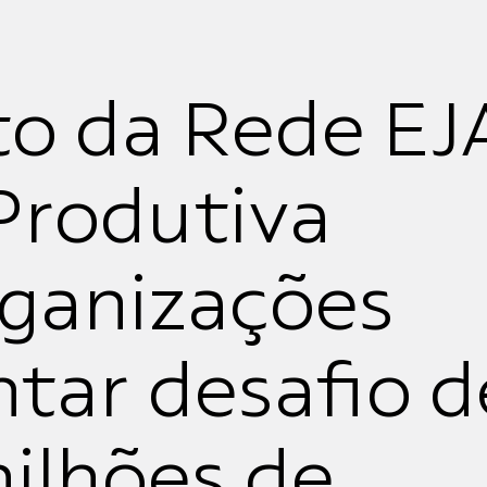
o da Rede EJ
 Produtiva
rganizações
ntar desafio d
ilhões de