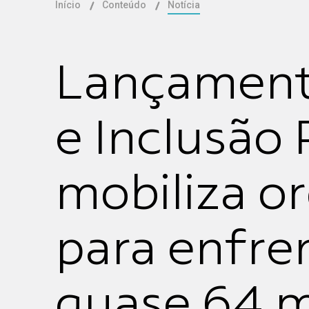
Início
Conteúdo
Notícia
Lançament
e Inclusão
mobiliza o
para enfre
quase 64 m