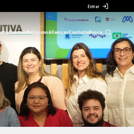
Entrar
nta
Conteúdo
Cursos
Alianças
Contato
Busca