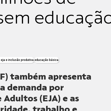
s sem educaçã
 eja e inclusão produtiva
educação básica
(DF) também apresenta
e a demanda por
 Adultos (EJA) e as
ridade, trabalho e