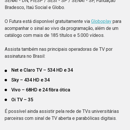
SENAI - DN, FIESP / SESI - SP / SENAI - SP, Fundação
Bradesco, Itaú Social e Globo.
O Futura está disponível gratuitamente via
Globoplay
para
acompanhar o sinal ao vivo da programação, além de um
catálogo com mais de 185 títulos e 5.000 vídeos.
Assista também nas principais operadoras de TV por
assinatura no Brasil:
Net e Claro TV – 534 HD e 34
Sky – 434 HD e 34
Vivo – 68HD e 24 fibra ótica
Oi TV – 35
É possível ainda assistir pela rede de TVs universitárias
parceiras com sinal de TV aberta e parabólicas digitais.