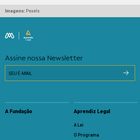
Imagens:
Pexels
Assine nossa Newsletter
SEU E-MAIL
A Fundação
Aprendiz Legal
A Lei
O Programa