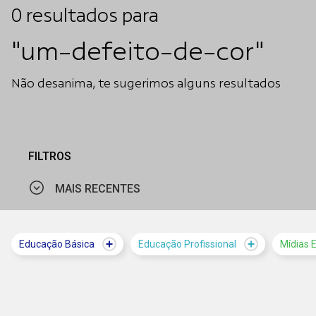
0
resultados
para
"um-defeito-de-cor"
Não desanima, te sugerimos alguns resultados
FILTROS
MAIS RECENTES
MAIS VISTOS
Educação Básica
Educação Profissional
Mídias 
MAIS RECENTES