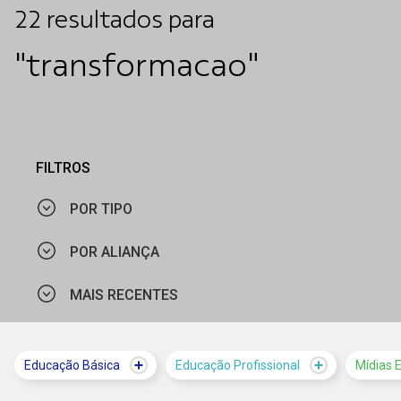
22
resultados
para
"transformacao"
FILTROS
POR TIPO
POR ALIANÇA
CURSO
MAIS RECENTES
CIEE - RS
MATERIAL PEDAGÓGICO
CIEE - PE
NOTÍCIA
MAIS VISTOS
Educação Básica
Educação Profissional
Mídias 
CIEDS
VÍDEO
MAIS RECENTES