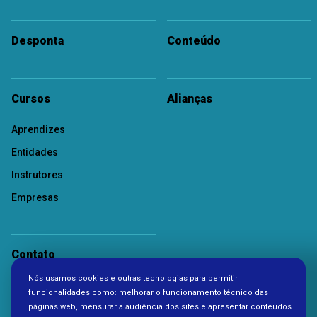
Desponta
Conteúdo
Cursos
Alianças
Aprendizes
Entidades
Instrutores
Empresas
Contato
Nós usamos cookies e outras tecnologias para permitir
Política de Privacidade
funcionalidades como: melhorar o funcionamento técnico das
páginas web, mensurar a audiência dos sites e apresentar conteúdos