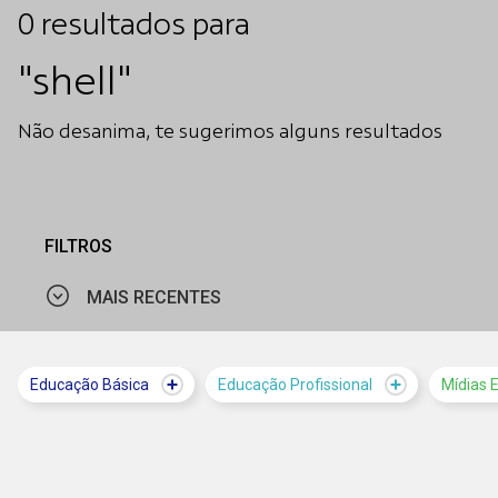
0
resultados
para
"shell"
Não desanima, te sugerimos alguns resultados
FILTROS
MAIS RECENTES
MAIS VISTOS
Educação Básica
Educação Profissional
Mídias 
MAIS RECENTES