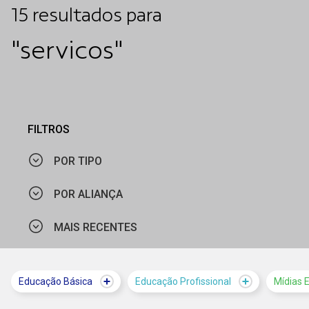
15
resultados
para
"servicos"
FILTROS
POR TIPO
POR ALIANÇA
CURSO
MAIS RECENTES
MINISTÉRIO DO TRABALHO E EMPREGO
NOTÍCIA
ORGANIZAÇÃO DOS ESTADOS IBERO-AMERICANOS
MAIS VISTOS
Educação Básica
Educação Profissional
Mídias 
CIEDS
MAIS RECENTES