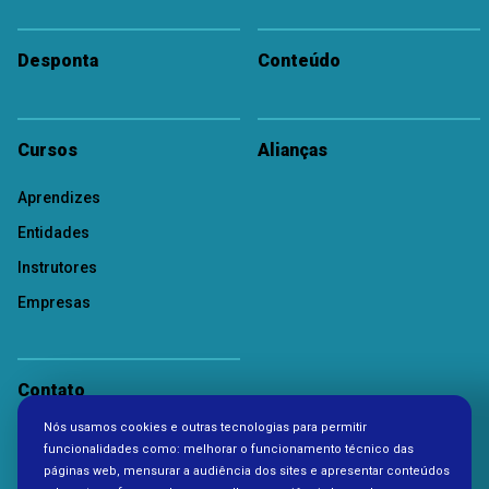
Desponta
Conteúdo
Cursos
Alianças
Aprendizes
Entidades
Instrutores
Empresas
Contato
Nós usamos cookies e outras tecnologias para permitir
Política de Privacidade
funcionalidades como: melhorar o funcionamento técnico das
páginas web, mensurar a audiência dos sites e apresentar conteúdos