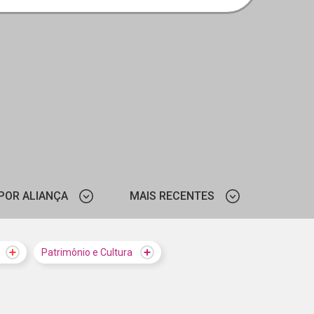
POR ALIANÇA
MAIS RECENTES
CIEE - RS
MAIS VISTOS
Patrimônio e Cultura
CIEE - PE
MAIS RECENTES
ZAÇÃO DOS ESTADOS