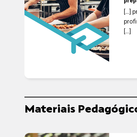
prep
[...]
prof
[...]
Materiais Pedagógic