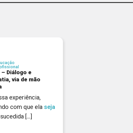
ucação
ofissional
4 – Diálogo e
tia, via de mão
a
 essa experiência,
ndo com que ela
seja
ucedida [...]