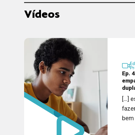
Vídeos
Ed
Pr
Ep. 
empa
dupl
[...]
faze
bem s