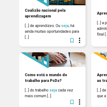
Coalizão nacional pela
Apre
aprendizagem
[...] 
[...] de aprendizes. Ou
seja
, há
admit
ainda muitas oportunidades para
final [..
[...]
Como está o mundo do
Apre
trabalho para PcDs?
ao tr
[...] do trabalho
seja
cada vez
[...] 
mais comum [...]
que a 