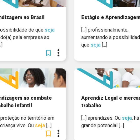
ndizagem no Brasil
Estágio e Aprendizage
a possibilidade de que
seja
[...] profissionalmente,
ido(a) pela empresa ao
aumentando a possibilida
.]
que
seja
[...]
ndizagem no combate
Aprendiz Legal e merca
abalho infantil
trabalho
de proteção no território em
[...] aprendizes. Ou
seja
, h
criança vive. Ou
seja
[...]
grande potencial [...]