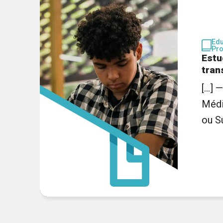
Ed
Pro
Estu
tran
[...] 
Médi
ou Su