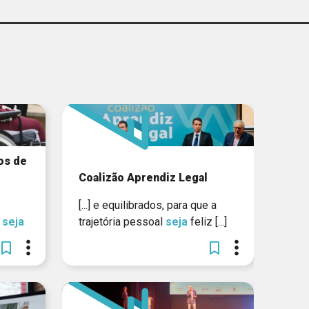
IBERO-AMERICANOS
CIEDS
UNICEF
CIEE - MG
GERAR
os de
Coalizão Aprendiz Legal
[...] e equilibrados, para que a
l
seja
trajetória pessoal
seja
feliz [...]