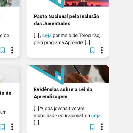
m
Pacto Nacional pela Inclusão
das Juventudes
de de
[...] ,
seja
por meio do Telecurso,
pelo programa Aprendiz [...]
Evidências sobre a Lei da
do do
Aprendizagem
[...] % dos jovens tiveram
á um
mobilidade educacional, ou
seja
[...]