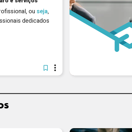
aro e serviços
 profissional, ou
seja
,
issionais dedicados
os