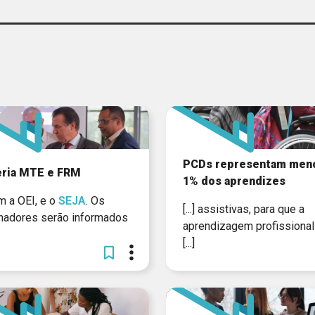
VÍDEO
PCDs representam men
eria MTE e FRM
1% dos aprendizes
com a OEI, e o
SEJA
. Os
[...] assistivas, para que a
lhadores serão informados
aprendizagem profissiona
[...]