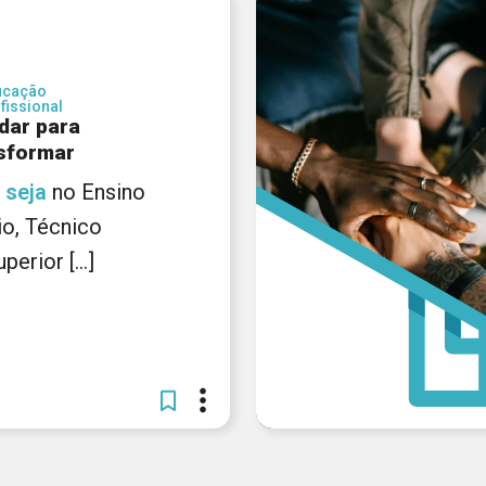
ucação
fissional
dar para
sformar
—
seja
no Ensino
o, Técnico
perior [...]