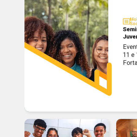
Mob
Soc
Semi
Juve
Even
11 e
Fort