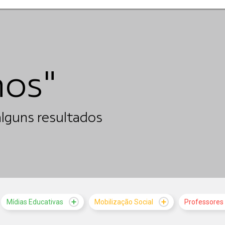
nos"
lguns resultados
Mídias Educativas
Mobilização Social
Professores