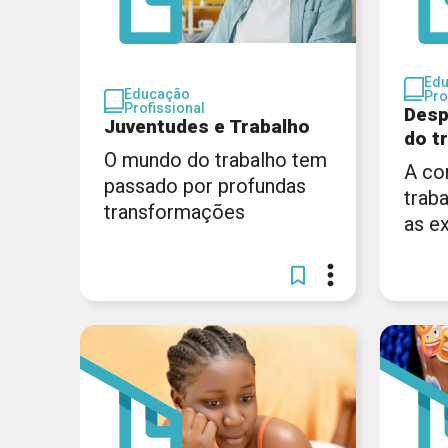
Ed
Educação
Pro
Profissional
Desp
Juventudes e Trabalho
do t
O mundo do trabalho tem
A co
passado por profundas
trab
transformações
as e