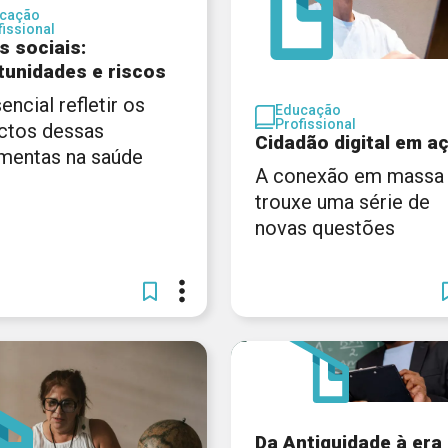
cação
fissional
s sociais:
tunidades e riscos
encial refletir os
Educação
Profissional
ctos dessas
Cidadão digital em a
amentas na saúde
A conexão em massa
trouxe uma série de
novas questões
Da Antiguidade à era