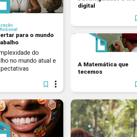
digital
ucação
fissional
ertar para o mundo
rabalho
mplexidade do
alho no mundo atual e
A Matemática que
xpectativas
tecemos