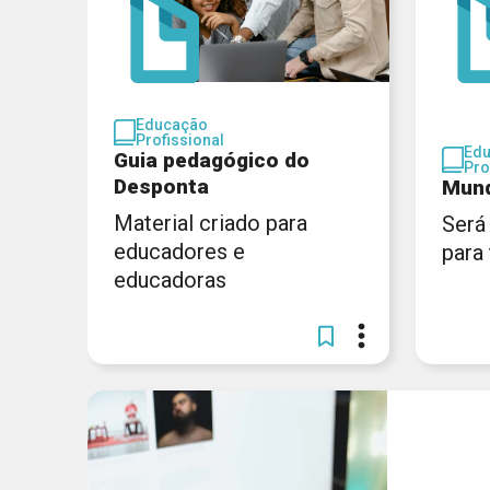
Educação
Profissional
Ed
Guia pedagógico do
Pro
Desponta
Mund
Material criado para
Será
educadores e
para
educadoras