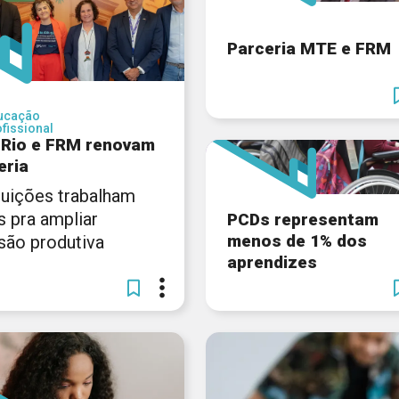
Parceria MTE e FRM
ucação
fissional
 Rio e FRM renovam
eria
ituições trabalham
s pra ampliar
PCDs representam
menos de 1% dos
usão produtiva
aprendizes