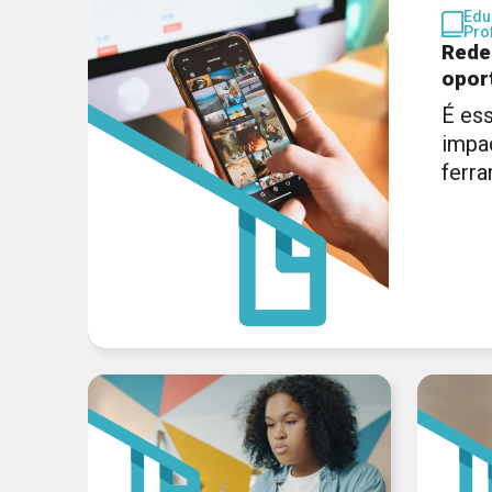
Edu
Pro
Rede
opor
É ess
impa
ferr