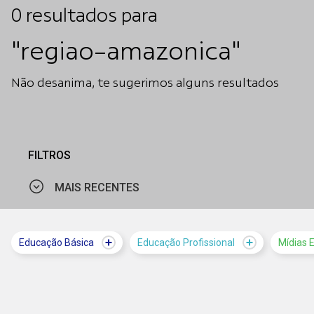
0
resultados
para
"regiao-amazonica"
Não desanima, te sugerimos alguns resultados
FILTROS
MAIS RECENTES
MAIS VISTOS
Educação Básica
Educação Profissional
Mídias 
MAIS RECENTES