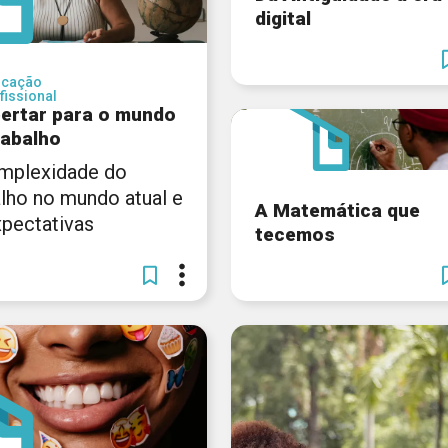
digital
ucação
fissional
ertar para o mundo
rabalho
mplexidade do
alho no mundo atual e
A Matemática que
xpectativas
tecemos