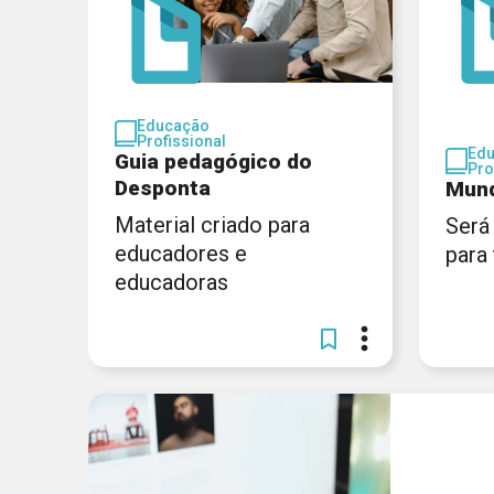
Educação
Profissional
Ed
Guia pedagógico do
Pro
Desponta
Mund
Material criado para
Será
educadores e
para
educadoras