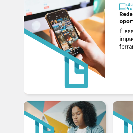
Edu
Pro
Rede
opor
É ess
impa
ferr