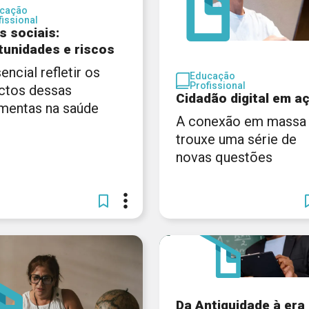
cação
fissional
s sociais:
tunidades e riscos
encial refletir os
Educação
Profissional
ctos dessas
Cidadão digital em a
amentas na saúde
A conexão em massa
trouxe uma série de
novas questões
Da Antiguidade à era