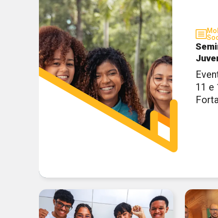
Mob
Soc
Semi
Juve
Even
11 e
Fort