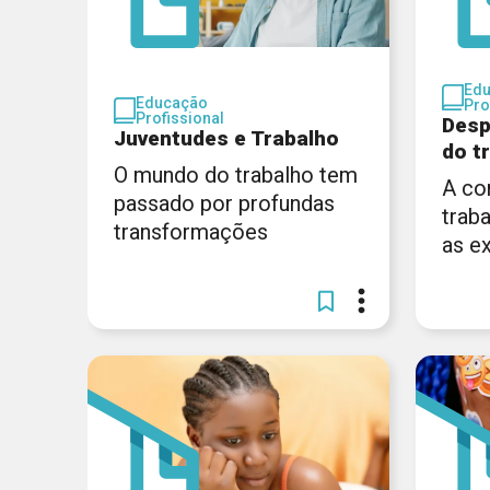
Ed
Educação
Pro
Profissional
Desp
Juventudes e Trabalho
do t
O mundo do trabalho tem
A co
passado por profundas
trab
transformações
as e