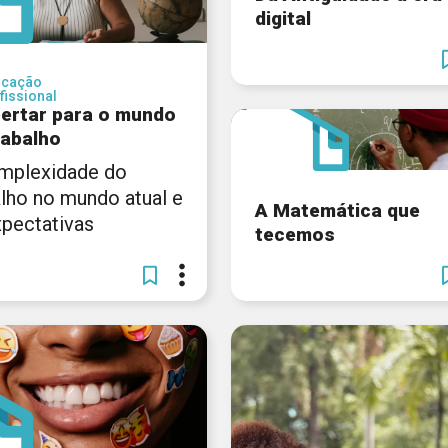
digital
ucação
fissional
ertar para o mundo
rabalho
mplexidade do
alho no mundo atual e
A Matemática que
xpectativas
tecemos