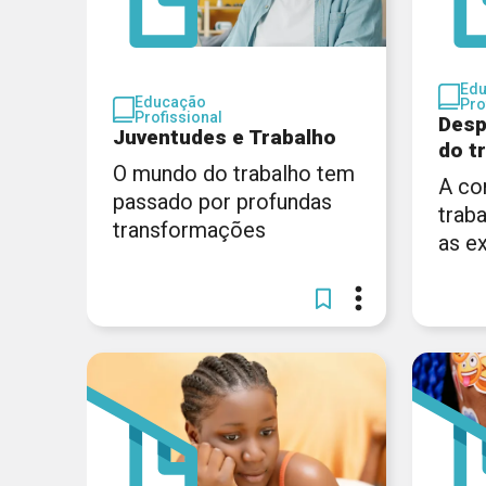
Ed
Educação
Pro
Profissional
Desp
Juventudes e Trabalho
do t
O mundo do trabalho tem
A co
passado por profundas
trab
transformações
as e