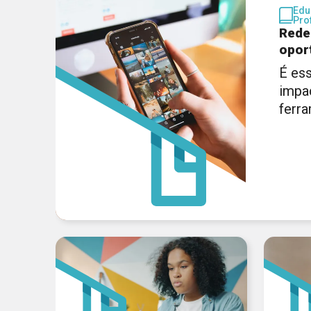
Edu
Pro
Rede
opor
É ess
impa
ferr