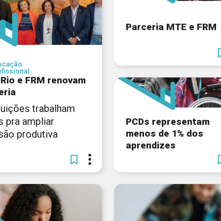
Parceria MTE e FRM
ucação
fissional
 Rio e FRM renovam
eria
ituições trabalham
s pra ampliar
PCDs representam
menos de 1% dos
usão produtiva
aprendizes