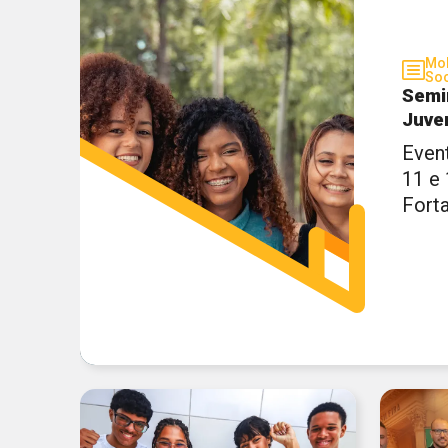
Mob
Soc
Semi
Juve
Even
11 e
Fort