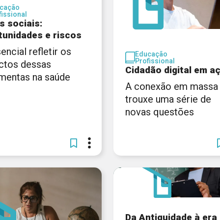
cação
fissional
s sociais:
tunidades e riscos
encial refletir os
Educação
Profissional
ctos dessas
Cidadão digital em a
amentas na saúde
A conexão em massa
trouxe uma série de
novas questões
Da Antiguidade à era