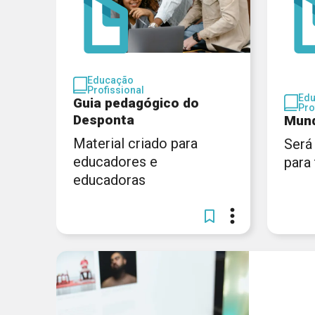
Educação
Profissional
Ed
Guia pedagógico do
Pro
Desponta
Mund
Material criado para
Será
educadores e
para
educadoras