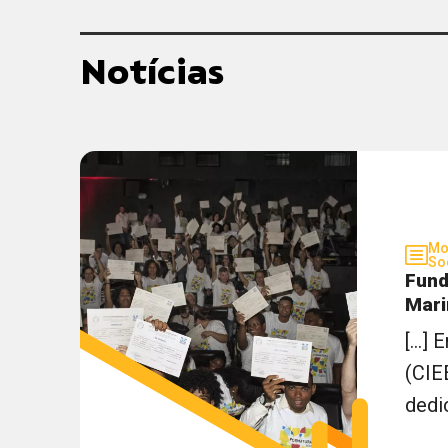
Notícias
Mo
So
Fund
Mari
[...
(CIE
dedic