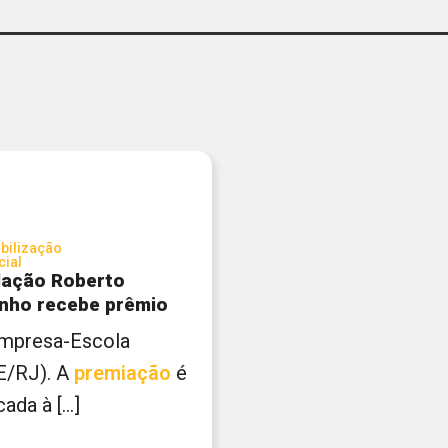
bilização
cial
ação Roberto
nho recebe prêmio
] Empresa-Escola
E/RJ). A
premiação
é
ada à [...]