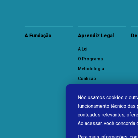
A Fundação
Aprendiz Legal
De
A Lei
O Programa
Metodologia
Coalizão
Como Participar
Nós usamos cookies e outra
funcionamento técnico das 
conteúdos relevantes, ofer
Ao acessar, você concorda
Para mais informações, co