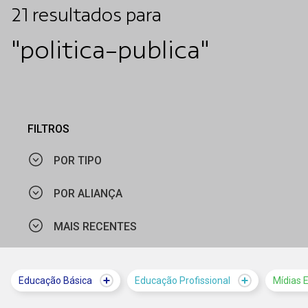
21
resultados
para
"politica-publica"
FILTROS
POR TIPO
POR ALIANÇA
NOTÍCIA
MAIS RECENTES
CIEE - RS
CIEE - PE
MAIS VISTOS
Educação Básica
Educação Profissional
Mídias 
MINISTÉRIO DO TRABALHO E EMPREGO
MAIS RECENTES