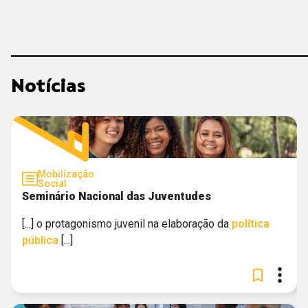
ORGANIZAÇÃO DOS ESTADOS IBERO-AMERICANOS
CIEDS
Notícias
UNICEF
CIEE - MG
GERAR
Mobilização
Social
Seminário Nacional das Juventudes
[...] o protagonismo juvenil na elaboração da
política
pública
[...]